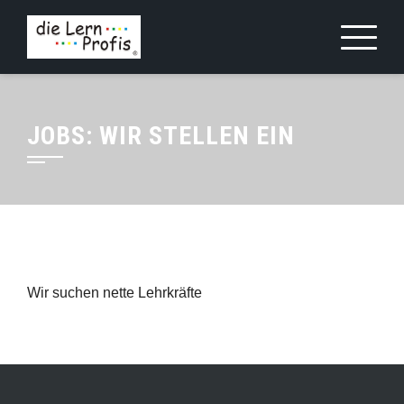
Skip
to
content
JOBS: WIR STELLEN EIN
.
Wir suchen nette Lehrkräfte